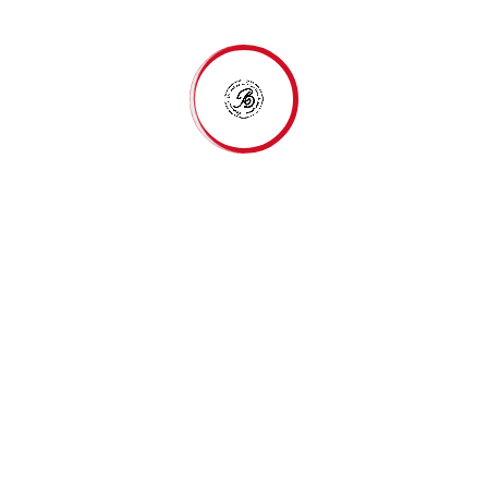
https://cadenaser.com/audio/1761571934343/
Fundación Archivo Histórico Casa Ducal de
Alburquerque